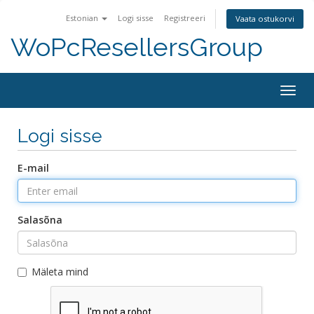
Estonian
Logi sisse
Registreeri
Vaata ostukorvi
WoPcResellersGroup
Togg
navig
Logi sisse
E-mail
Salasõna
Mäleta mind