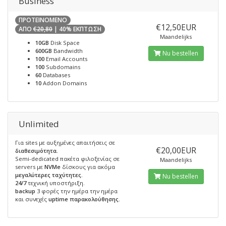
Business
ΠΡΟΤΕΙΝΟΜΕΝΟ
€12,50EUR
ΑΠΟ
€20,80
| 40% ΕΚΠΤΩΣΗ
Maandelijks
10GB
Disk Space
600GB
Bandwidth
Nu bestellen
100
Email Accounts
100
Subdomains
60
Databases
10
Addon Domains
Unlimited
Για sites με αυξημένες απαιτήσεις σε
€20,00EUR
διαθεσιμότητα.
Semi-dedicated πακέτα φιλοξενίας σε
Maandelijks
servers με
NVMe
δίσκους για ακόμα
μεγαλύτερες ταχύτητες.
Nu bestellen
24/7
τεχνική υποστήριξη.
backup
3 φορές την ημέρα την ημέρα
και συνεχές
uptime παρακολούθησης.