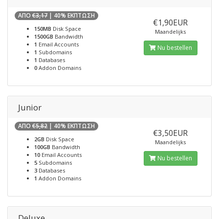
ΑΠΟ
€3,17
| 40% ΕΚΠΤΩΣΗ
€1,90EUR
150MB
Disk Space
Maandelijks
1500GB
Bandwidth
1
Email Accounts
Nu bestellen
1
Subdomains
1
Databases
0
Addon Domains
Junior
ΑΠΟ
€5,82
| 40% ΕΚΠΤΩΣΗ
€3,50EUR
2GB
Disk Space
Maandelijks
100GB
Bandwidth
10
Email Accounts
Nu bestellen
5
Subdomains
3
Databases
1
Addon Domains
Deluxe