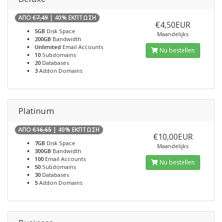
ΑΠΟ
€7,49
| 40% ΕΚΠΤΩΣΗ
€4,50EUR
5GB
Disk Space
Maandelijks
200GB
Bandwidth
Unlimited
Email Accounts
Nu bestellen
10
Subdomains
20
Databases
3
Addon Domains
Platinum
ΑΠΟ
€16,65
| 40% ΕΚΠΤΩΣΗ
€10,00EUR
7GB
Disk Space
Maandelijks
300GB
Bandwidth
100
Email Accounts
Nu bestellen
50
Subdomains
30
Databases
5
Addon Domains