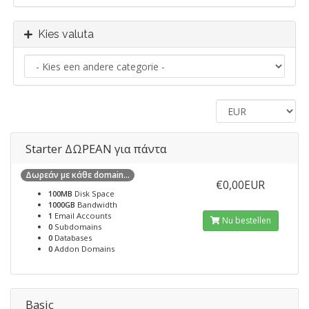
Kies valuta
Starter ΔΩΡΕΑΝ για πάντα
Δωρεάν με κάθε domain...
€0,00EUR
100MB
Disk Space
1000GB
Bandwidth
1
Email Accounts
Nu bestellen
0
Subdomains
0
Databases
0
Addon Domains
Basic