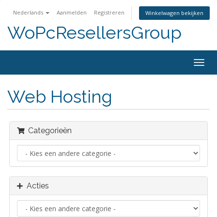
Nederlands
Aanmelden
Registreren
Winkelwagen bekijken
WoPcResellersGroup
Navig
in-/u
Web Hosting
Categorieën
Acties