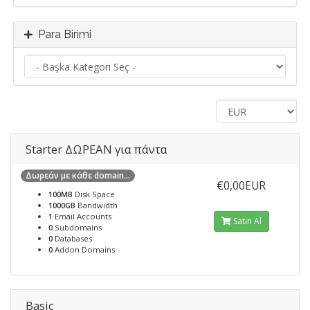
Para Birimi
Starter ΔΩΡΕΑΝ για πάντα
Δωρεάν με κάθε domain...
€0,00EUR
100MB
Disk Space
1000GB
Bandwidth
1
Email Accounts
Satın Al
0
Subdomains
0
Databases
0
Addon Domains
Basic