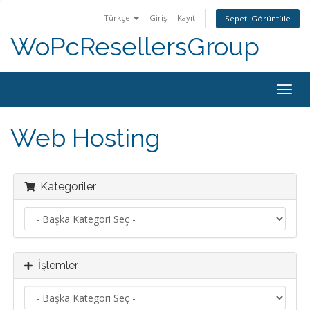
Türkçe
Giriş
Kayıt
Sepeti Görüntüle
WoPcResellersGroup
Togg
navig
Web Hosting
Kategoriler
İşlemler