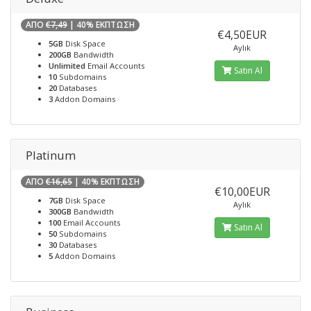
ΑΠΟ
€7,49
| 40% ΕΚΠΤΩΣΗ
€4,50EUR
5GB
Disk Space
Aylık
200GB
Bandwidth
Unlimited
Email Accounts
Satın Al
10
Subdomains
20
Databases
3
Addon Domains
Platinum
ΑΠΟ
€16,65
| 40% ΕΚΠΤΩΣΗ
€10,00EUR
7GB
Disk Space
Aylık
300GB
Bandwidth
100
Email Accounts
Satın Al
50
Subdomains
30
Databases
5
Addon Domains