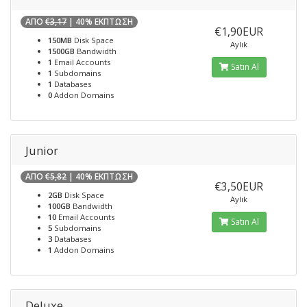
ΑΠΟ
€3,17
| 40% ΕΚΠΤΩΣΗ
€1,90EUR
150MB
Disk Space
Aylık
1500GB
Bandwidth
1
Email Accounts
Satın Al
1
Subdomains
1
Databases
0
Addon Domains
Junior
ΑΠΟ
€5,82
| 40% ΕΚΠΤΩΣΗ
€3,50EUR
2GB
Disk Space
Aylık
100GB
Bandwidth
10
Email Accounts
Satın Al
5
Subdomains
3
Databases
1
Addon Domains
Deluxe