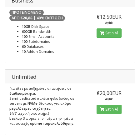
Business
ΠΡΟΤΕΙΝΟΜΕΝΟ
€12,50EUR
ΑΠΟ
€20,80
| 40% ΕΚΠΤΩΣΗ
Aylık
10GB
Disk Space
600GB
Bandwidth
Satın Al
100
Email Accounts
100
Subdomains
60
Databases
10
Addon Domains
Unlimited
Για sites με αυξημένες απαιτήσεις σε
€20,00EUR
διαθεσιμότητα.
Semi-dedicated πακέτα φιλοξενίας σε
Aylık
servers με
NVMe
δίσκους για ακόμα
μεγαλύτερες ταχύτητες.
Satın Al
24/7
τεχνική υποστήριξη.
backup
3 φορές την ημέρα την ημέρα
και συνεχές
uptime παρακολούθησης.